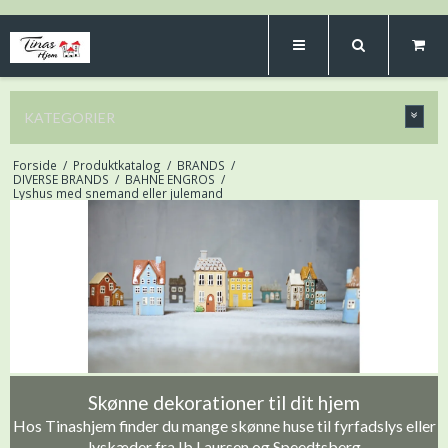
KATEGORIER
Forside
/
Produktkatalog
/
BRANDS
/
DIVERSE BRANDS
/
BAHNE ENGROS
/
Lyshus med snemand eller julemand
Skønne dekorationer til dit hjem
Hos Tinashjem finder du mange skønne huse til fyrfadslys eller
lyskæder fra Ib Laursen og Speedtsberg