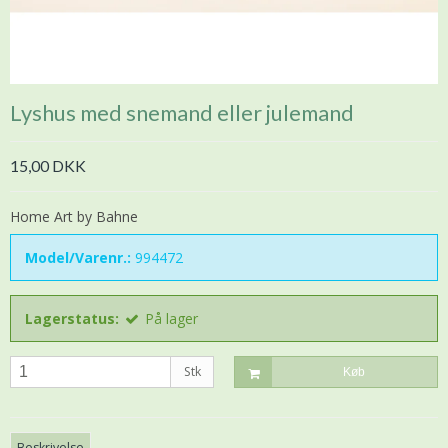
Lyshus med snemand eller julemand
15,00 DKK
Home Art by Bahne
Model/Varenr.:
994472
Lagerstatus:
På lager
Stk
Køb
Beskrivelse