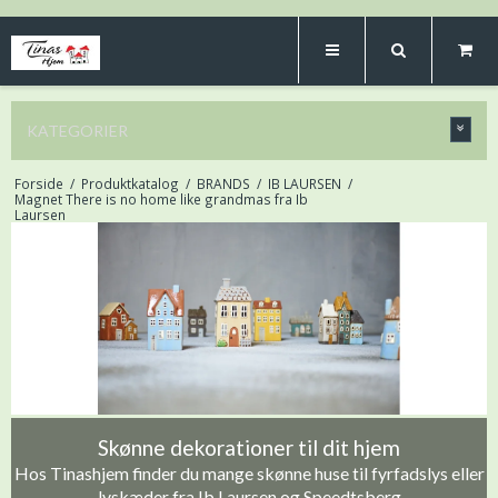
KATEGORIER
Forside
/
Produktkatalog
/
BRANDS
/
IB LAURSEN
/
Magnet There is no home like grandmas fra Ib
Laursen
Skønne dekorationer til dit hjem
Hos Tinashjem finder du mange skønne huse til fyrfadslys eller
lyskæder fra Ib Laursen og Speedtsberg