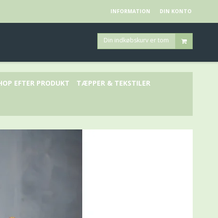
INFORMATION
DIN KONTO
Din indkøbskurv er tom
HOP EFTER PRODUKT
TÆPPER & TEKSTILER