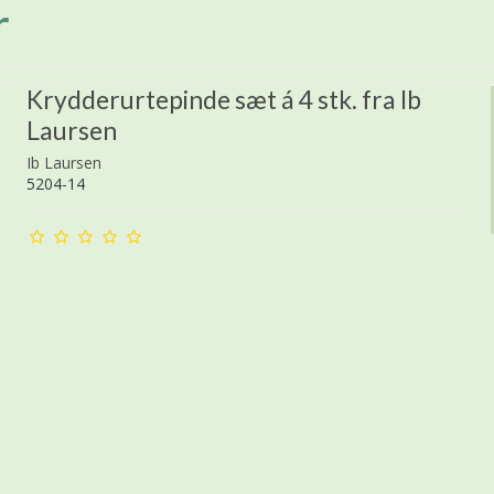
r
Krydderurtepinde sæt á 4 stk. fra Ib
Laursen
Ib Laursen
5204-14