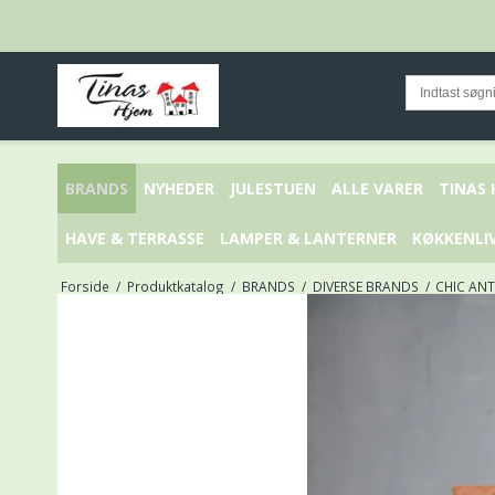
BRANDS
NYHEDER
JULESTUEN
ALLE VARER
TINAS
HAVE & TERRASSE
LAMPER & LANTERNER
KØKKENLI
Forside
/
Produktkatalog
/
BRANDS
/
DIVERSE BRANDS
/
CHIC AN