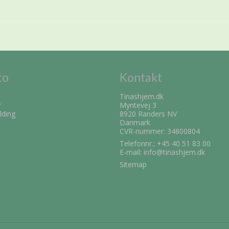
to
Kontakt
Tinashjem.dk
r
Myntevej 3
lding
8920 Randers NV
Danmark
CVR-nummer: 34800804
Telefonnr.:
+45 40 51 83 00
E-mail
:
info@tinashjem.dk
Sitemap