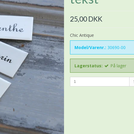
25,00 DKK
Chic Antique
Model/Varenr.:
30690-00
Lagerstatus:
På lager