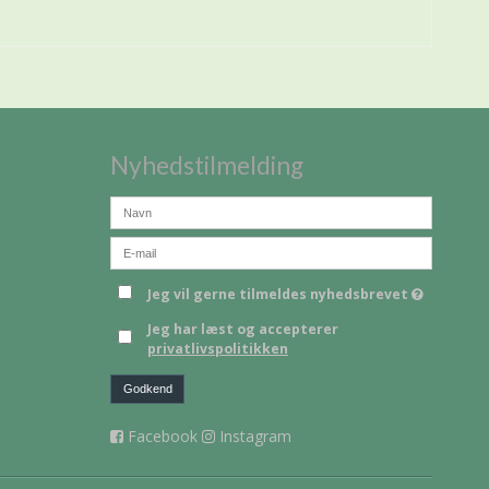
Nyhedstilmelding
Jeg vil gerne tilmeldes nyhedsbrevet
Jeg har læst og accepterer
privatlivspolitikken
Godkend
Facebook
Instagram