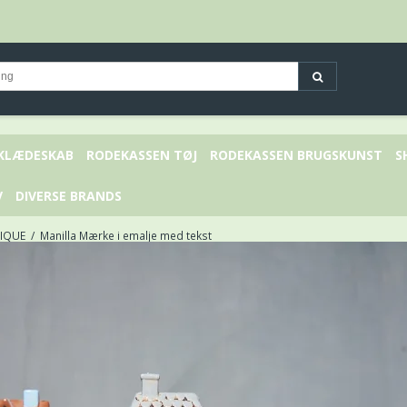
 KLÆDESKAB
RODEKASSEN TØJ
RODEKASSEN BRUGSKUNST
S
V
DIVERSE BRANDS
TIQUE
/
Manilla Mærke i emalje med tekst