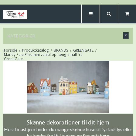
KATEGORIER
Forside
/
Produktkatalog
/
BRANDS
/
GREENGATE
/
Marley Pale Pink mini van til ophæng small fra
GreenGate
Skønne dekorationer til dit hjem
Hos Tinashjem finder du mange skønne huse til fyrfadslys eller
lyskæder fra Ib Laursen og Speedtsberg