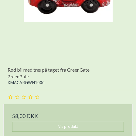
Rød bil med træ på taget fra GreenGate
GreenGate
XMACARGWH1006
58,00 DKK
Vis produkt