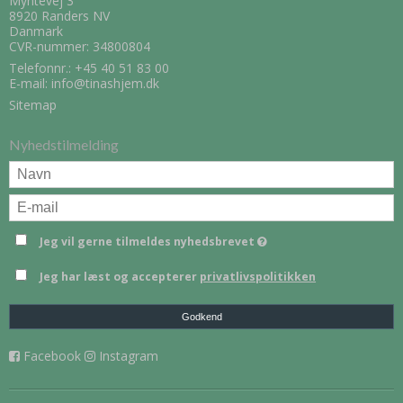
Myntevej 3
8920 Randers NV
Danmark
CVR-nummer: 34800804
Telefonnr.:
+45 40 51 83 00
E-mail
:
info@tinashjem.dk
Sitemap
Nyhedstilmelding
Jeg vil gerne tilmeldes nyhedsbrevet
Jeg har læst og accepterer
privatlivspolitikken
Godkend
Facebook
Instagram