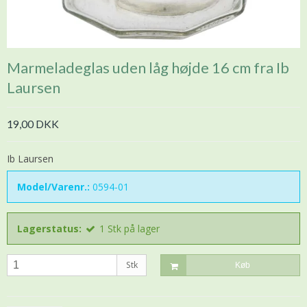
Marmeladeglas uden låg højde 16 cm fra Ib
Laursen
19,00 DKK
Ib Laursen
Model/Varenr.:
0594-01
Lagerstatus:
1
Stk
på lager
Stk
Køb