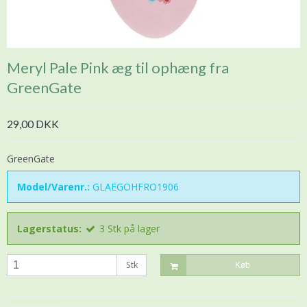
Meryl Pale Pink æg til ophæng fra
GreenGate
29,00 DKK
GreenGate
Model/Varenr.:
GLAEGOHFRO1906
Lagerstatus:
3
Stk
på lager
Stk
Køb