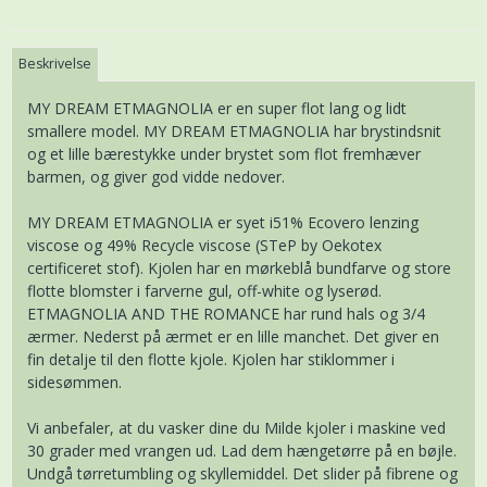
Beskrivelse
MY DREAM ETMAGNOLIA er en super flot lang og lidt
smallere model. MY DREAM ETMAGNOLIA har brystindsnit
og et lille bærestykke under brystet som flot fremhæver
barmen, og giver god vidde nedover.
MY DREAM ETMAGNOLIA er syet i51% Ecovero lenzing
viscose og 49% Recycle viscose (STeP by Oekotex
certificeret stof). Kjolen har en mørkeblå bundfarve og store
flotte blomster i farverne gul, off-white og lyserød.
ETMAGNOLIA AND THE ROMANCE har rund hals og 3/4
ærmer. Nederst på ærmet er en lille manchet. Det giver en
fin detalje til den flotte kjole. Kjolen har stiklommer i
sidesømmen.
Vi anbefaler, at du vasker dine du Milde kjoler i maskine ved
30 grader med vrangen ud. Lad dem hængetørre på en bøjle.
Undgå tørretumbling og skyllemiddel. Det slider på fibrene og