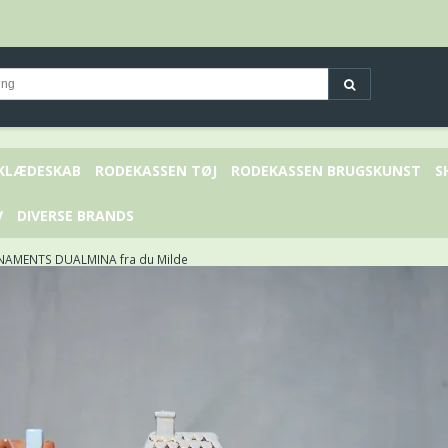
 KLÆDESKAB
RODEKASSEN TØJ
RODEKASSEN BRUGSKUNST
S
V
DIVERSE BRANDS
NAMENTS DUALMINA fra du Milde