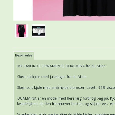
Beskrivelse
MY FAVORITE ORNAMENTS DUALMINA fra du Milde.
Skøn julekjole med julekugler fra du Milde.
Skøn sort kjole med små hvide blomster. Lavet i 92% visco
DUALMINA er en model med flere læg fortil og bag på. Kjol
kvindelighed, da den fremhæver busten, og skjuler evt. “
Vi anbefaler, at du vasker dine du Milde kjoler i maskine 