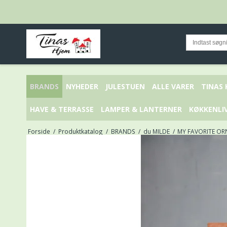
BRANDS
NYHEDER
JULESTUEN
ALLE VARER
TINAS
HAVE & TERRASSE
LAMPER & LANTERNER
KØKKENLI
Forside
/
Produktkatalog
/
BRANDS
/
du MILDE
/
MY FAVORITE OR