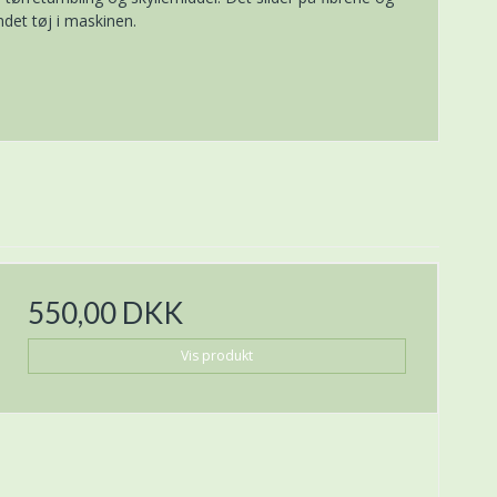
ndet tøj i maskinen.
550,00 DKK
Vis produkt