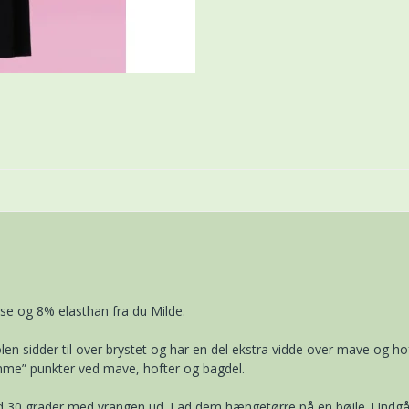
se og 8% elasthan fra du Milde.
en sidder til over brystet og har en del ekstra vidde over mave og 
ømme” punkter ved mave, hofter og bagdel.
ved 30 grader med vrangen ud. Lad dem hængetørre på en bøjle. Undgå 