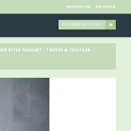
INFORMATION
DIN KONTO
Din indkøbskurv er tom
HOP EFTER PRODUKT
TÆPPER & TEKSTILER