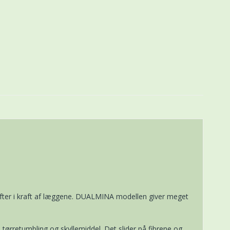
hofter i kraft af læggene. DUALMINA modellen giver meget
tørretumbling og skyllemiddel. Det slider på fibrene og