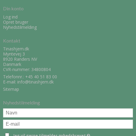
Din konto
Log ind
Opret bruger
Nyhedstilmelding
Kontakt
Tinashjem.dk
Myntevej 3
8920 Randers NV
Danmark
CVR-nummer: 34800804
Telefonnr.:
+45 40 51 83 00
E-mail
:
info@tinashjem.dk
Sitemap
Nyhedstilmelding
Jeg vil gerne tilmeldes nyhedsbrevet