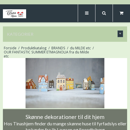
KATEGORIER
Forside
/
Produktkatalog
/
BRANDS
/
du MILDE etc
/
OUR FANTASTIC SUMMER ETMAGNOLIA fra du Milde
etc
Skønne dekorationer til dit hjem
Hos Tinashjem finder du mange skønne huse til fyrfadslys eller
lyskæder fra Ib Laursen og Speedtsberg