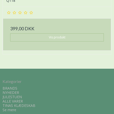
Q118
399,00 DKK
Vis produkt
Kategorier
BRANDS
NYHEDER
JULESTUEN
ALLE VARER
TINAS KLÆDESKAB
Se mere