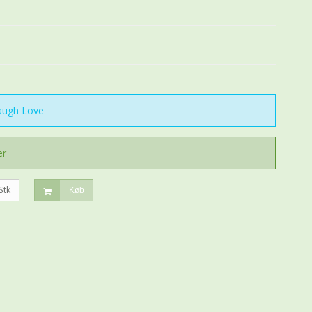
augh Love
er
Stk
Køb