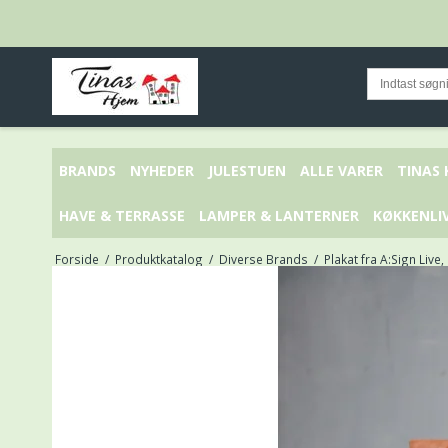
BRANDS
NYHEDER
JULESTUEN
ALLE VARER
TINAS
HAVE & TERRASSE
LAMPER & LANTERNER
KØKKENLI
Forside
/
Produktkatalog
/
Diverse Brands
/
Plakat fra A:Sign Live