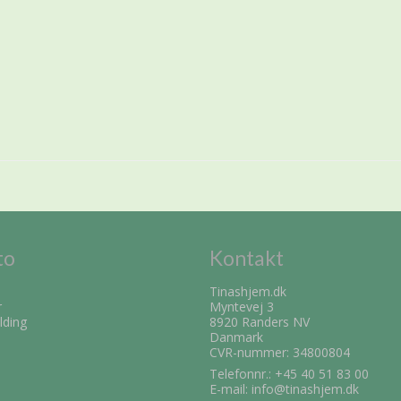
to
Kontakt
Tinashjem.dk
r
Myntevej 3
lding
8920 Randers NV
Danmark
CVR-nummer: 34800804
Telefonnr.:
+45 40 51 83 00
E-mail
:
info@tinashjem.dk