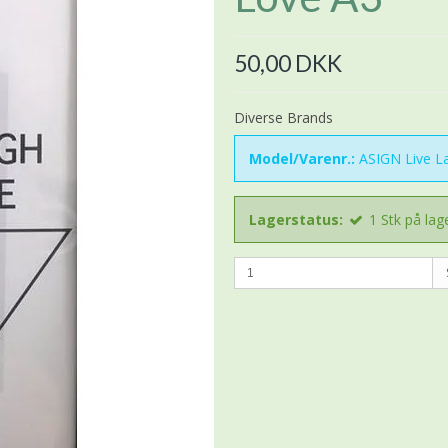
50,00 DKK
Diverse Brands
Model/Varenr.:
ASIGN Live L
Lagerstatus:
1
Stk
på lag