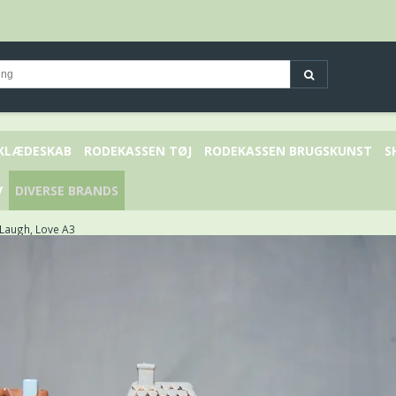
 KLÆDESKAB
RODEKASSEN TØJ
RODEKASSEN BRUGSKUNST
S
V
DIVERSE BRANDS
, Laugh, Love A3