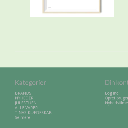
Kategorier
Din kon
BRANDS
Log ind
NYHEDER
Opret bruge
JULESTUEN
Nyhedstilme
ALLE VARER
TINAS KLÆDESKAB
Se mere