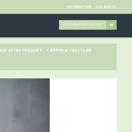
INFORMATION
DIN KONTO
Din indkøbskurv er tom
HOP EFTER PRODUKT
TÆPPER & TEKSTILER