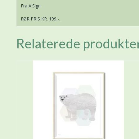
Fra A:Sign.
FØR PRIS KR. 199,-.
Relaterede produkte