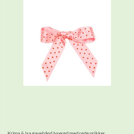
Krima & Isa gavebånd lyserød med røde prikker