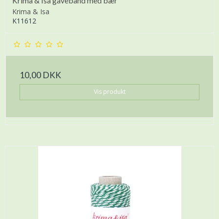
Krima & Isa gavebånd med bær
Krima & Isa
K11612
10,00 DKK
Vis produkt