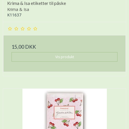
Krima & Isa etiketter til påske
Krima & Isa
K11637
15,00 DKK
Vis produkt