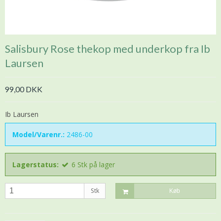
Salisbury Rose thekop med underkop fra Ib
Laursen
99,00 DKK
Ib Laursen
Model/Varenr.:
2486-00
Lagerstatus:
6
Stk
på lager
Stk
Køb