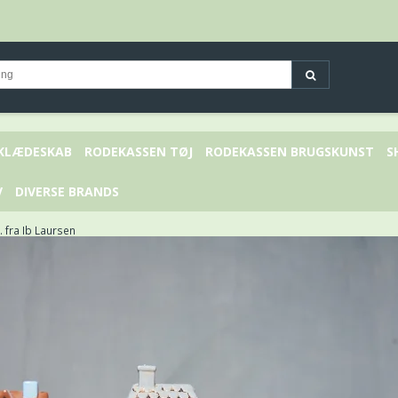
 KLÆDESKAB
RODEKASSEN TØJ
RODEKASSEN BRUGSKUNST
S
V
DIVERSE BRANDS
. fra Ib Laursen