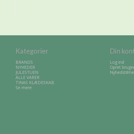
Kategorier
Din kon
BRANDS
Log ind
NYHEDER
Opret bruge
JULESTUEN
Nyhedstilme
ALLE VARER
TINAS KLÆDESKAB
Se mere