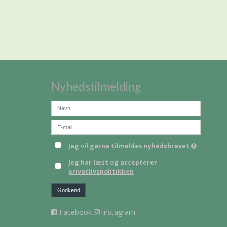
Nyhedstilmelding
Jeg vil gerne tilmeldes nyhedsbrevet
Jeg har læst og accepterer
privatlivspolitikken
Godkend
Facebook
Instagram