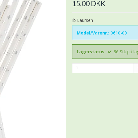
15,00 DKK
Ib Laursen
Model/Varenr.:
0610-00
Lagerstatus:
36
Stk
på la