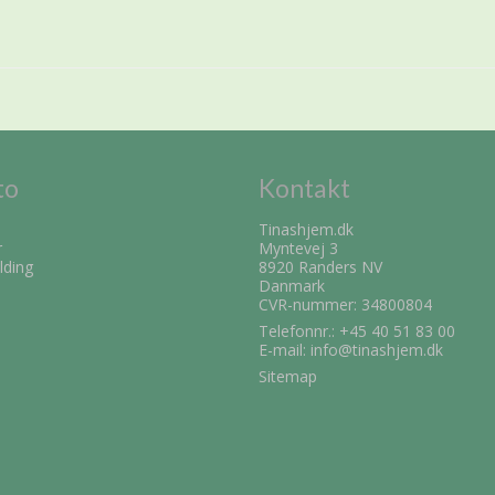
to
Kontakt
Tinashjem.dk
r
Myntevej 3
lding
8920 Randers NV
Danmark
CVR-nummer: 34800804
Telefonnr.:
+45 40 51 83 00
E-mail
:
info@tinashjem.dk
Sitemap