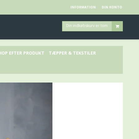
INFORMATION
DIN KONTO
Din indkøbskurv er tom
HOP EFTER PRODUKT
TÆPPER & TEKSTILER