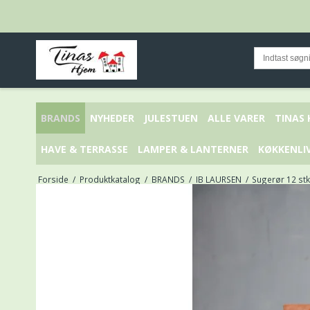
BRANDS
NYHEDER
JULESTUEN
ALLE VARER
TINAS
HAVE & TERRASSE
LAMPER & LANTERNER
KØKKENLI
Forside
/
Produktkatalog
/
BRANDS
/
IB LAURSEN
/
Sugerør 12 stk