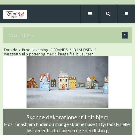
KATEGORIER
Forside
/
Produktkatalog
/
BRANDS
/
IB LAURSEN
/
Vægstativ til 5 potter og med 5 knage fra Ib Laursen
Skønne dekorationer til dit hjem
Hos Tinashjem finder du mange skønne huse til fyrfadslys eller
lyskæder fra Ib Laursen og Speedtsberg