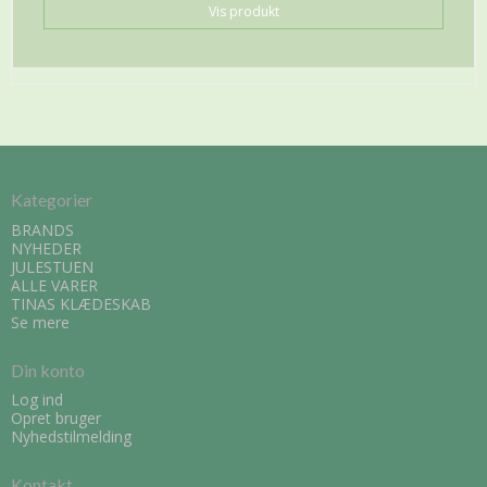
Vis produkt
Kategorier
BRANDS
NYHEDER
JULESTUEN
ALLE VARER
TINAS KLÆDESKAB
Se mere
Din konto
Log ind
Opret bruger
Nyhedstilmelding
Kontakt