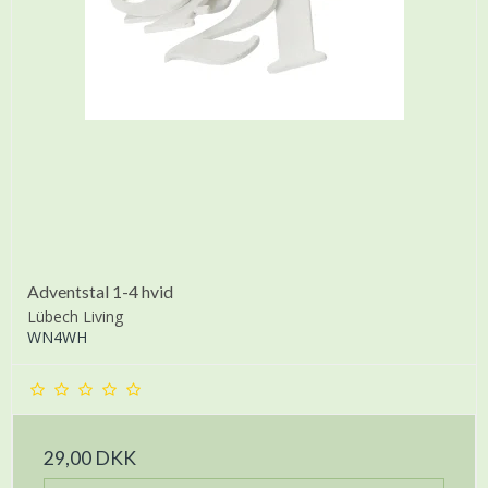
Adventstal 1-4 hvid
Lübech Living
WN4WH
29,00 DKK