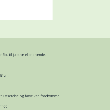
lot til juletræ eller brænde.
48 cm.
r i størrelse og farve kan forekomme.
flot.