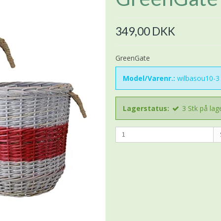
349,00 DKK
GreenGate
Model/Varenr.:
wilbasou10-3
Lagerstatus:
3
Stk
på lag