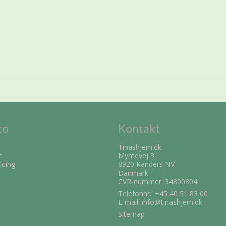
to
Kontakt
Tinashjem.dk
r
Myntevej 3
lding
8920 Randers NV
Danmark
CVR-nummer: 34800804
Telefonnr.:
+45 40 51 83 00
E-mail
:
info@tinashjem.dk
Sitemap