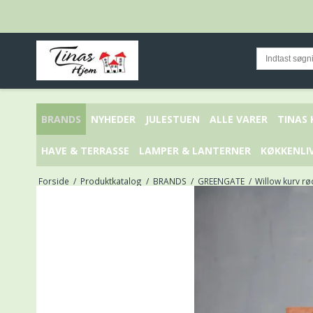
BRANDS
NYHEDER
JULESTUEN
ALLE VARER
TINAS
HAVE & TERRASSE
LAMPER & LANTERNER
KØKKENLI
Forside
/
Produktkatalog
/
BRANDS
/
GREENGATE
/
Willow kurv rø