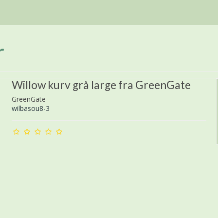
r
Willow kurv grå large fra GreenGate
GreenGate
wilbasou8-3