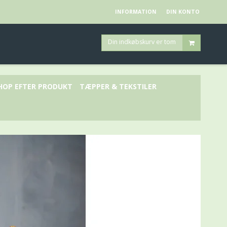
INFORMATION
DIN KONTO
Din indkøbskurv er tom
HOP EFTER PRODUKT
TÆPPER & TEKSTILER