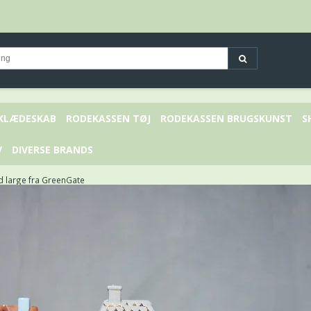
 KLÆDESKAB
RODEKASSEN TØJ
RODEKASSEN BRUGSKUNST
S
V
DIVERSE BRANDS
d large fra GreenGate