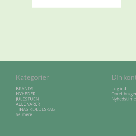
Kategorier
Din kon
BRANDS
Log ind
NYHEDER
Opret bruge
JULESTUEN
Nyhedstilme
ALLE VARER
TINAS KLÆDESKAB
Se mere