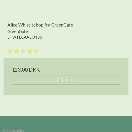
Alice White tekop fra GreenGate
GreenGate
STWTECAALI0106
123,00 DKK
Vis produkt
Kategorier