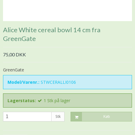
Alice White cereal bowl 14 cm fra
GreenGate
75,00 DKK
GreenGate
Model/Varenr.:
STWCERALLI0106
Lagerstatus:
1
Stk
på lager
Stk
Køb