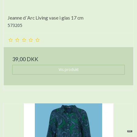
Jeanne d´Arc Living vase i glas 17 cm
573205
39,00 DKK
Vis produkt