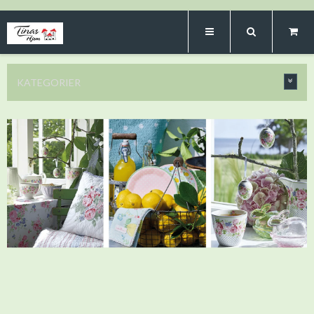
KATEGORIER
Vi fører produkter fra bla. du Milde, Maileg
Medusa, GreenGate og Ib Laursen