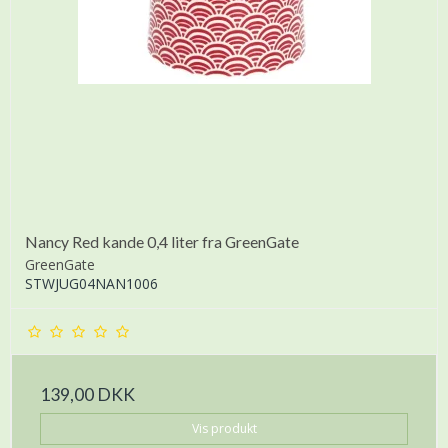
Nancy Red kande 0,4 liter fra GreenGate
GreenGate
STWJUG04NAN1006
139,00 DKK
Vis produkt