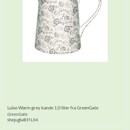
Luise Warm grey kande 1,0 liter fra GreenGate
GreenGate
stwjuglui831L04