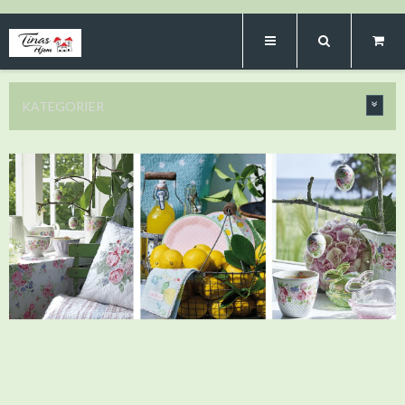
KATEGORIER
Vi fører produkter fra bla. du Milde, Maileg
Medusa, GreenGate og Ib Laursen