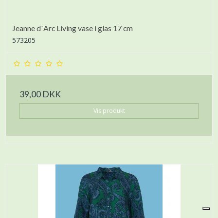
Jeanne d´Arc Living vase i glas 17 cm
573205
39,00 DKK
Vis produkt