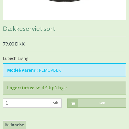
Dækkeserviet sort
79,00 DKK
Lübech Living
Model/Varenr.:
PLMOVBLK
Lagerstatus:
4
Stk
på lager
Stk
Køb
Beskrivelse