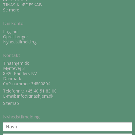
TINAS KLÆDESKAB
Se mere
Din konto
Log ind
Opret bruger
Nyhedstilmelding
Kontakt
Tinashjem.dk
Myntevej 3
8920 Randers NV
Danmark
CVR-nummer: 34800804
Telefonnr.:
+45 40 51 83 00
E-mail
:
info@tinashjem.dk
Sitemap
Nyhedstilmelding