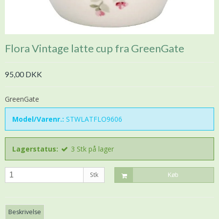
Flora Vintage latte cup fra GreenGate
95,00 DKK
GreenGate
Model/Varenr.:
STWLATFLO9606
Lagerstatus:
3
Stk
på lager
Stk
Køb
Beskrivelse