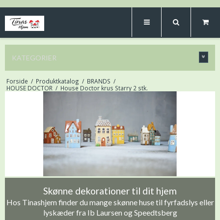
KATEGORIER
Forside
/
Produktkatalog
/
BRANDS
/
HOUSE DOCTOR
/
House Doctor krus Starry 2 stk.
Skønne dekorationer til dit hjem
Hos Tinashjem finder du mange skønne huse til fyrfadslys eller
lyskæder fra Ib Laursen og Speedtsberg