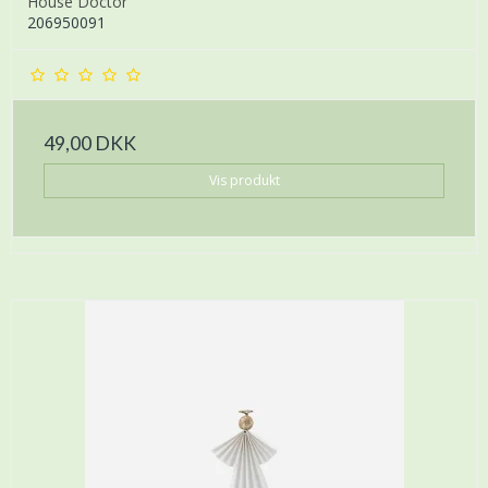
House Doctor
206950091
49,00 DKK
Vis produkt