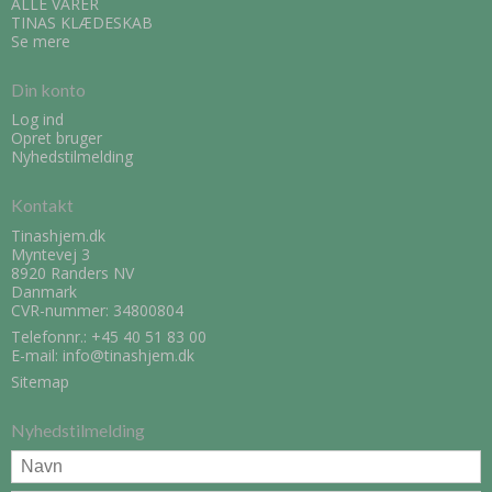
ALLE VARER
TINAS KLÆDESKAB
Se mere
Din konto
Log ind
Opret bruger
Nyhedstilmelding
Kontakt
Tinashjem.dk
Myntevej 3
8920 Randers NV
Danmark
CVR-nummer: 34800804
Telefonnr.:
+45 40 51 83 00
E-mail
:
info@tinashjem.dk
Sitemap
Nyhedstilmelding