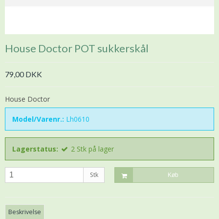
House Doctor POT sukkerskål
79,00 DKK
House Doctor
Model/Varenr.:
Lh0610
Lagerstatus:
2
Stk
på lager
Stk
Køb
Beskrivelse