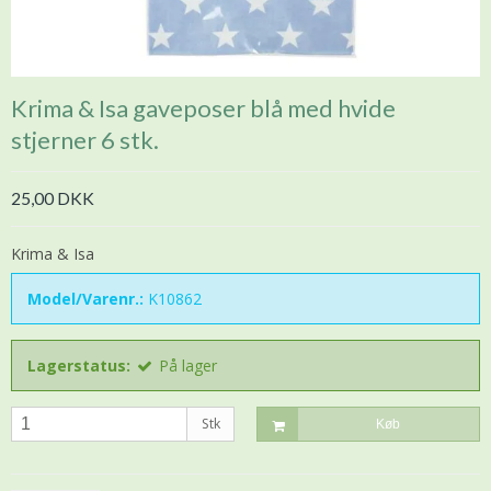
Krima & Isa gaveposer blå med hvide
stjerner 6 stk.
25,00 DKK
Krima & Isa
Model/Varenr.:
K10862
Lagerstatus:
På lager
Stk
Køb