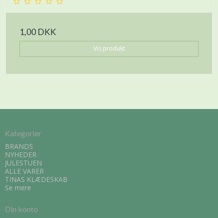
1,00 DKK
Vis produkt
Kategorier
BRANDS
NYHEDER
JULESTUEN
ALLE VARER
TINAS KLÆDESKAB
Se mere
Din konto