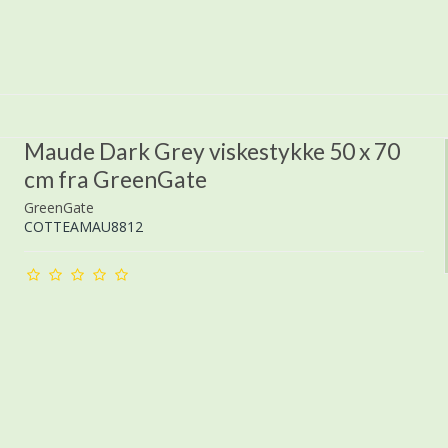
Maude Dark Grey viskestykke 50 x 70
cm fra GreenGate
GreenGate
COTTEAMAU8812