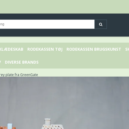
 KLÆDESKAB
RODEKASSEN TØJ
RODEKASSEN BRUGSKUNST
S
V
DIVERSE BRANDS
ey plate fra GreenGate