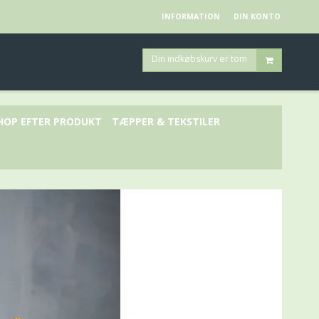
INFORMATION
DIN KONTO
Din indkøbskurv er tom
HOP EFTER PRODUKT
TÆPPER & TEKSTILER