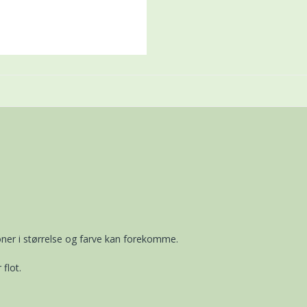
ner i størrelse og farve kan forekomme.
flot.