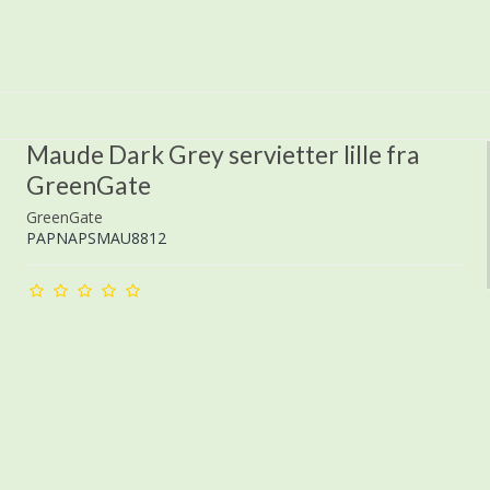
Maude Dark Grey servietter lille fra
GreenGate
GreenGate
PAPNAPSMAU8812