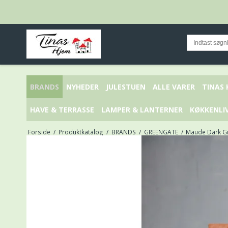
BRANDS
NYHEDER
JULESTUEN
ALLE VARER
TINAS
HAVE & TERRASSE
LAMPER & LANTERNER
KØKKENLI
Forside
/
Produktkatalog
/
BRANDS
/
GREENGATE
/
Maude Dark Gr