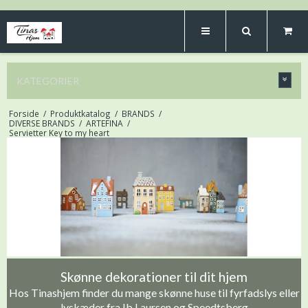
KATEGORIER
Forside
/
Produktkatalog
/
BRANDS
/
DIVERSE BRANDS
/
ARTEFINA
/
Servietter Key to my heart
Skønne dekorationer til dit hjem
Hos Tinashjem finder du mange skønne huse til fyrfadslys eller
lyskæder fra Ib Laursen og Speedtsberg