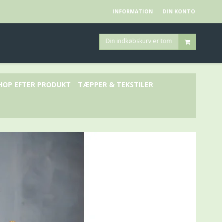
INFORMATION
DIN KONTO
Din indkøbskurv er tom
HOP EFTER PRODUKT
TÆPPER & TEKSTILER