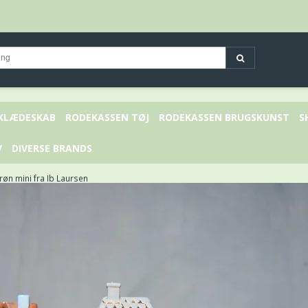
 KLÆDESKAB
RODEKASSEN TØJ
RODEKASSEN BRUGSKUNST
S
V
DIVERSE BRANDS
øn mini fra Ib Laursen