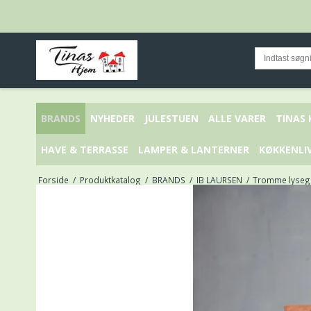
BRANDS
NYHEDER
JULESTUEN
ALLE VARER
TINAS
HAVE & TERRASSE
LAMPER & LANTERNER
KØKKENLI
Forside
/
Produktkatalog
/
BRANDS
/
IB LAURSEN
/
Tromme lysegr