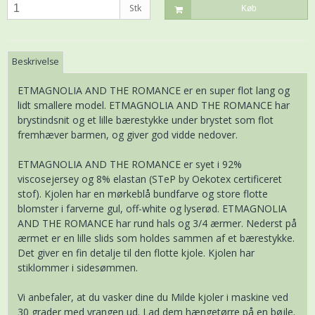
Stk
Køb
Beskrivelse
ETMAGNOLIA AND THE ROMANCE er en super flot lang og
lidt smallere model. ETMAGNOLIA AND THE ROMANCE har
brystindsnit og et lille bærestykke under brystet som flot
fremhæver barmen, og giver god vidde nedover.
ETMAGNOLIA AND THE ROMANCE er syet i 92%
viscosejersey og 8% elastan (STeP by Oekotex certificeret
stof). Kjolen har en mørkeblå bundfarve og store flotte
blomster i farverne gul, off-white og lyserød. ETMAGNOLIA
AND THE ROMANCE har rund hals og 3/4 ærmer. Nederst på
ærmet er en lille slids som holdes sammen af et bærestykke.
Det giver en fin detalje til den flotte kjole. Kjolen har
stiklommer i sidesømmen.
Vi anbefaler, at du vasker dine du Milde kjoler i maskine ved
30 grader med vrangen ud. Lad dem hængetørre på en bøjle.