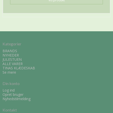
Vis produkt
Kategorier
BRANDS
NYHEDER
JULESTUEN
ALLE VARER
TINAS KLÆDESKAB
Se mere
Din konto
Log ind
Opret bruger
Nyhedstilmelding
Kontakt